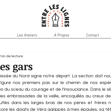
l
Les Ateliers
À Propos
Contact
min de lecture
les gars
 figure nos premiers pas sur le chemin de nos espé
 du sceau du courage et de l’insouciance. Dans le sile
es embrassades de la veille, encoquillés au creux de
flés dans les larges bras de nos pères et frères n
core les doigts de Véra agrippés à mes épaules, sa têt