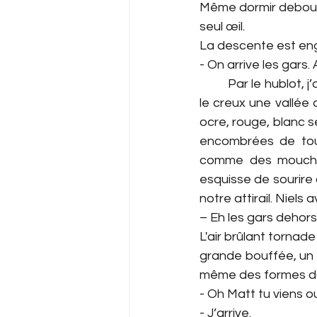
Même dormir debout.
seul œil.
La descente est en
- On arrive les gars
         Par le hublo
le creux une vallée 
ocre, rouge, blanc se
encombrées de tout
comme des mouchoir
esquisse de sourire 
notre attirail. Niels 
– Eh les gars dehors
L'air brûlant tornad
grande bouffée, un 
même des formes dont
- Oh Matt tu viens o
- J’arrive.