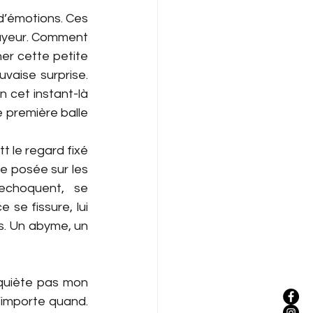
 d’émotions. Ces 
ayeur. Comment 
er cette petite 
vaise surprise. 
 cet instant-là 
 première balle 
tt le regard fixé 
e posée sur les 
echoquent, se 
se fissure, lui 
s. Un abyme, un 
nquiète pas mon 
importe quand. 