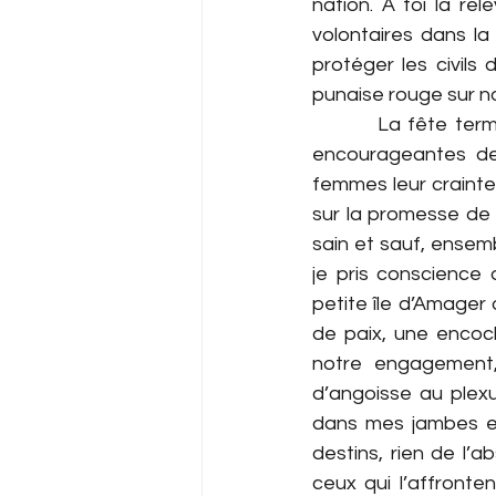
nation. A toi la re
volontaires dans la
protéger les civils
punaise rouge sur 
         La fête te
encourageantes de 
femmes leur crainte
sur la promesse de 
sain et sauf, ensemb
je pris conscience q
petite île d’Amager 
de paix, une encoc
notre engagement, 
d’angoisse au plexu
dans mes jambes et
destins, rien de l’a
ceux qui l’affronten