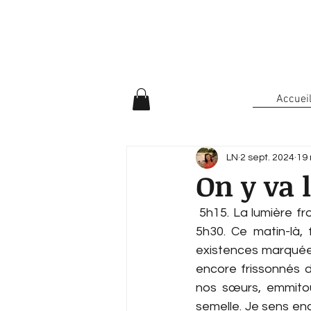
Accuei
LN
2 sept. 2024
19 
On y va 
 5h15. La lumière froissée du Nord signe notre départ. La section doit nous embarquer à 
5h30. Ce matin-là,
existences marquées
encore frissonnés d
nos sœurs, emmitou
semelle. Je sens en