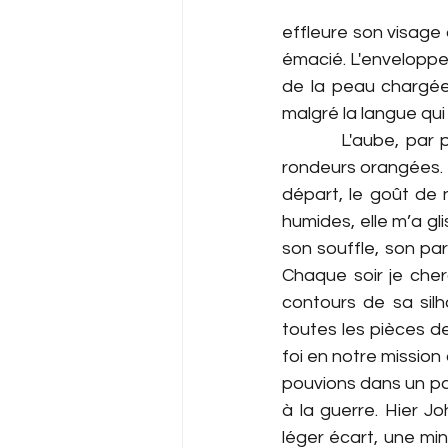
effleure son visage 
émacié. L'enveloppe 
de la peau chargée 
malgré la langue qui 
         L'aube, pa
rondeurs orangées. 
départ, le goût de n
humides, elle m’a gli
son souffle, son par
Chaque soir je cherc
contours de sa silh
toutes les pièces de
foi en notre mission
pouvions dans un pay
à la guerre. Hier J
léger écart, une min