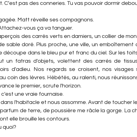
 C’est pas des conneries. Tu vas pouvoir dormir debout
gagée. Matt réveille ses compagnons.
. Attachez-vous ça va tanguer.
t, j’aperçois des carrés verts en damiers, un collier de m
de sable doré. Plus proche, une ville, un emboîtement 
 découpe dans le bleu pur et franc du ciel. Sur les toit
 un fatras d'objets, volettent des carrés de tissus
s d'adieu. Nos regards se croisent, nos visages s’
au coin des lèvres. Hébétés, au ralenti, nous réunissons
avance le premier, scrute l'horizon.
 c'est une vraie fournaise.
e dans l'habitacle et nous assomme. Avant de toucher le s
parfum de terre, de poussière me râcle la gorge. La ch
 elle brouille les contours.
u quoi?