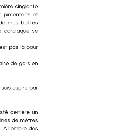
umière cinglante 
s pimentées et 
 de mes bottes 
 cardiaque se 
est pas là pour 
ine de gars en 
 suis aspiré par 
sté derrière un 
ines de mètres 
. À l’ombre des 