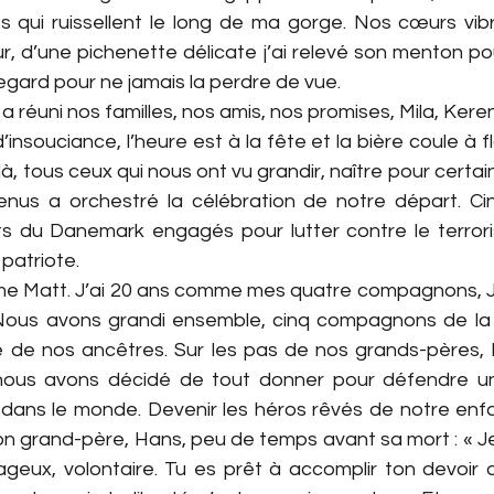
 qui ruissellent le long de ma gorge. Nos cœurs vibre
r, d’une pichenette délicate j’ai relevé son menton po
egard pour ne jamais la perdre de vue.
 fête a réuni nos familles, nos amis, nos promises, Mila, Kere
’insouciance, l’heure est à la fête et la bière coule à f
 là, tous ceux qui nous ont vu grandir, naître pour certains
enus a orchestré la célébration de notre départ. Ci
ts du Danemark engagés pour lutter contre le terrori
 patriote.
omme Matt. J’ai 20 ans comme mes quatre compagnons, Jo
Nous avons grandi ensemble, cinq compagnons de la
e de nos ancêtres. Sur les pas de nos grands-pères, b
, nous avons décidé de tout donner pour défendre un
x dans le monde. Devenir les héros rêvés de notre enfa
n grand-père, Hans, peu de temps avant sa mort : « Je su
eux, volontaire. Tu es prêt à accomplir ton devoir de f