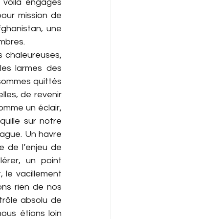
s voilà engagés 
our mission de 
ghanistan, une 
mbres.
s chaleureuses, 
es larmes des 
sommes quittés 
es, de revenir 
omme un éclair, 
uille sur notre 
hague. Un havre 
 de l’enjeu de 
érer, un point 
le vacillement 
ns rien de nos 
trôle absolu de 
ous étions loin 