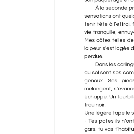
         À la seconde
sensations ont quel
tenir tête à l’effro
vie tranquille, ennu
Mes côtes telles des
la peur s'est logée
perdue.
         Dans les carl
au sol sent ses com
genoux. Ses pieds
mélangent, s’évanou
échappe. Un tourbil
trou noir.
Une légère tape le s
- Tes potes ils n’on
gars, tu vas t’habi