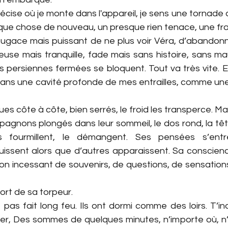
 précise où je monte dans l'appareil, je sens une tornade
que chose de nouveau, un presque rien tenace, une fr
i, fugace mais puissant de ne plus voir Véra, d’abandonn
yeuse mais tranquille, fade mais sans histoire, sans mau
 persiennes fermées se bloquent. Tout va très vite. En
 dans une cavité profonde de mes entrailles, comme une
ingues côte à côte, bien serrés, le froid les transperce. Ma
pagnons plongés dans leur sommeil, le dos rond, la têt
 fourmillent, le démangent. Ses pensées s’entr
issent alors que d’autres apparaissent. Sa conscience 
lon incessant de souvenirs, de questions, de sensation
ort de sa torpeur.
t pas fait long feu. Ils ont dormi comme des loirs. T’i
tuer, Des sommes de quelques minutes, n’importe où, n’