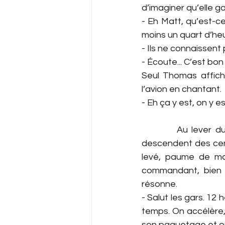
d’imaginer qu’elle g
- Eh Matt, qu’est-ce
moins un quart d’heu
- Ils ne connaissent 
- Écoute... C’est bon i
Seul Thomas affiche
l’avion en chantant.
- Eh ça y est, on y e
         Au lever du
descendent des cent
levé, paume de mai
commandant, bien 
résonne.
- Salut les gars. 12
temps. On accélère, 
son paquetage et 