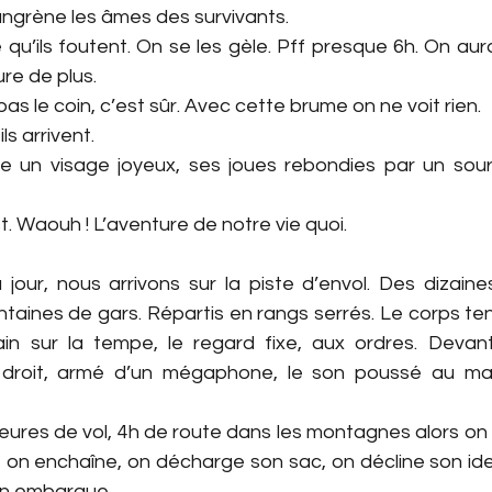
angrène les âmes des survivants.
 qu’ils foutent. On se les gèle. Pff presque 6h. On aura
re de plus.
pas le coin, c’est sûr. Avec cette brume on ne voit rien.
ls arrivent.
 un visage joyeux, ses joues rebondies par un sourire 
st. Waouh ! L’aventure de notre vie quoi.
 jour, nous arrivons sur la piste d’envol. Des dizaine
aines de gars. Répartis en rangs serrés. Le corps ten
n sur la tempe, le regard fixe, aux ordres. Devant
droit, armé d’un mégaphone, le son poussé au max
 heures de vol, 4h de route dans les montagnes alors on
on enchaîne, on décharge son sac, on décline son ident
on embarque.