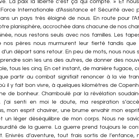
lève. La paix la liberté c’est ça qui compte. » Et nou
 Force Internationale d’Assistance et Sécurité avec p
 dans un pays très éloigné de nous. En route pour l’Af
notre planisphère, accrochée dans chacune de nos cha
rminée, nous restons seuls avec nos familles. Les tape
nos pères nous murmurent leur fierté tandis que l
 d’un départ sans retour. En peu de mots, nous nous 
prendre soin les uns des autres, de donner des nouvell
le, tous les cinq. En cet instant, de manière fugace, c
ue partir au combat signifiait renoncer à la vie tranq
où il y fait bon vivre, à quelques kilomètres de Copen
he de bonheur. Chamboulé par la révélation soudaine
j’ai senti en moi le doute, ma respiration s’accél
s, mon esprit chavirer, une brume envahir mon esprit, 
 un léger déséquilibre de mon corps. Nous ne savio
bsurdité de la guerre. La guerre prend toujours le con
t. Enivrés d’aventure, tout frais sortis de l’enfance, n