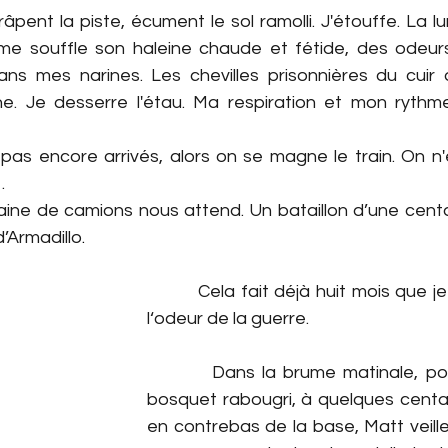
râpent la piste, écument le sol ramolli. J'étouffe. La l
 me souffle son haleine chaude et fétide, des odeur
 dans mes narines. Les chevilles prisonnières du cuir
. Je desserre l'étau. Ma respiration et mon rythme
 pas encore arrivés, alors on se magne le train. On n'
…
aine de camions nous attend. Un bataillon d’une centa
’Armadillo
.
         Cela fait déjà huit mois que je
l‘odeur de la guerre.
         Dans la brume matinale, po
bosquet rabougri, à quelques centa
en contrebas de la base, Matt veille