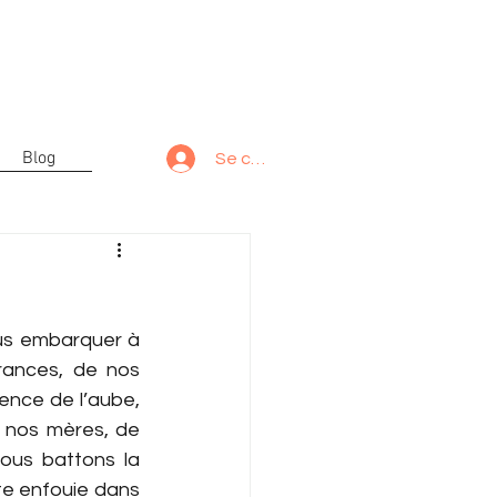
Blog
Se connecter
rances, de nos 
nce de l’aube, 
 nos mères, de 
ous battons la 
e enfouie dans 