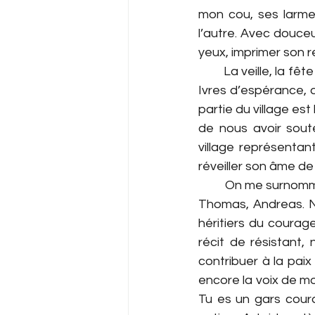
mon cou, ses larmes
l’autre. Avec douceu
yeux, imprimer son r
         La veille, la
Ivres d’espérance, d
partie du village est
de nous avoir sout
village représentan
réveiller son âme de
         On me surn
Thomas, Andreas. 
héritiers du courag
récit de résistant
contribuer à la pai
encore la voix de mo
Tu es un gars courag