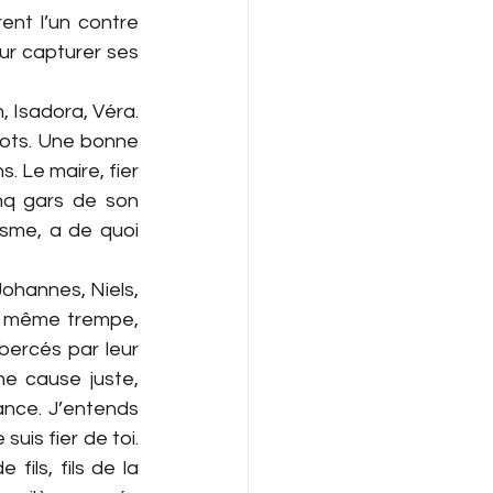
nt l’un contre 
ur capturer ses 
n, Isadora, Véra. 
lots. Une bonne 
. Le maire, fier 
nq gars de son 
sme, a de quoi 
hannes, Niels, 
 même trempe, 
ercés par leur 
e cause juste, 
nce. J’entends 
is fier de toi. 
ils, fils de la 