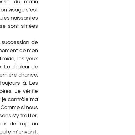
rise du matin 
on visage s’est 
ules naissantes 
e sont striées 
 succession de 
 moment de mon 
imide, les yeux 
». La chaleur de 
ernière chance. 
oujours là. Les 
es. Je vérifie 
 je contrôle ma 
. Comme si nous 
ns s’y frotter, 
as de trop, un 
oute m’envahit, 