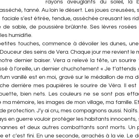
rayons aveuglants du soleil, la b
asséché, tanné. Au loin le désert. Les joues creusées, s
faciale s'est étirée, tendue, asséchée creusant les rid
de sable, de poussière brûlante. Ses lèvres rosées s
les humidifie.
r petites touches, commence à dévoiler les dunes, une
Douceur des seins de Vera. Chaque jour me revient le
otre dernier baiser. Vera a relevé la tête, un sourire t
ssé à l’oreille, un dernier chuchotement « Je t’attends 
fum vanillé est en moi, gravé sur le médaillon de ma d
he derrière mes paupières le sourire de Véra. Il est t
ouette, bien nets. Les couleurs ne se sont pas effacé
 ma mémoire, les images de mon village, ma famille. Et
 de protection. J’y ai cru, mes compagnons aussi. Naïfs
s en guerre vouloir protéger les habitants innocents, sa
ohannes et deux autres combattants sont morts. Un p
e et c’est fini. En une seconde, arrachés à la vie. Le d