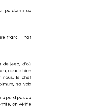
it pu dormir au 
franc. Il fait 
s de jeep, d’où 
du, coude bien 
 nous, le chef 
imum, sa voix 
 ne perd pas de 
ité, on vérifie 