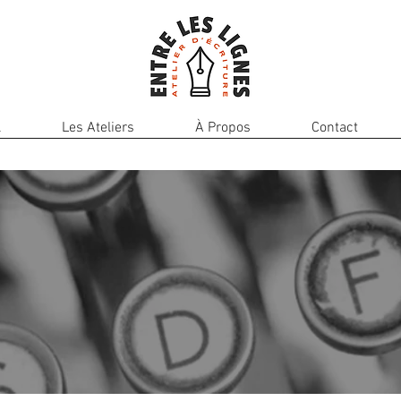
l
Les Ateliers
À Propos
Contact