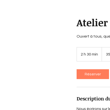
Atelier
Ouvert à tous, que
35
euros
2 h 30 min
2
35
h
3
0
Réserver
m
i
n
Description d
Nous écrirons sur l