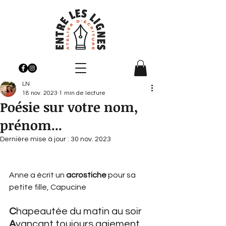
LN
18 nov. 2023
1 min de lecture
Poésie sur votre nom,
prénom...
Dernière mise à jour :
30 nov. 2023
Anne a écrit un 
acrostiche
 pour sa 
petite fille, Capucine
C
hapeautée du matin au soir
A
vançant toujours gaiement