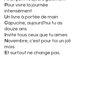
P
our vivre la journée 
intensément
U
n livre à portée de main 
C
apucine, aujourd'hui tu as 
douze ans
I
nvite tous ceux que tu aimes
N
ovembre, c'est pour toi un joli 
mois
E
t surtout ne change pas.