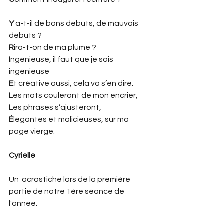
Y
 a-t-il de bons débuts, de mauvais 
débuts ?
R
ira-t-on de ma plume ?
I
ngénieuse, il faut que je sois 
ingénieuse
E
t créative aussi, cela va s’en dire.
L
es mots couleront de mon encrier,
L
es phrases s’ajusteront,
É
légantes et malicieuses, sur ma 
page vierge.
Cyrielle
Un  acrostiche lors de la première 
partie de notre 1ère séance de 
l'année. 